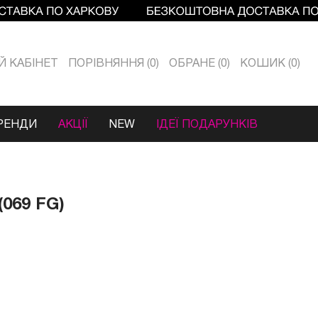
Й КАБIНЕТ
ПОРІВНЯННЯ
0
ОБРАНЕ
0
КОШИК
0
РЕНДИ
АКЦІЇ
NEW
ІДЕЇ ПОДАРУНКІВ
069 FG)