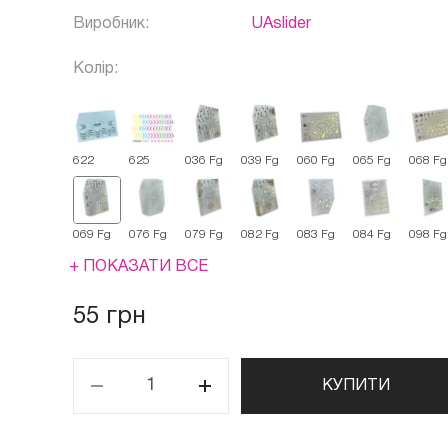
Виробник:
UAslider
Колір:
622
625
036 Fg
039 Fg
060 Fg
065 Fg
068 Fg
069 Fg
076 Fg
079 Fg
082 Fg
083 Fg
084 Fg
098 Fg
+ ПОКАЗАТИ ВСЕ
55 грн
КУПИТИ