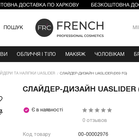
ПОШУК
МI
ОВИ
ОБЛИЧЧЯ І ТІЛО
МАКІЯЖ
ЧОЛОВІКАМ
Б
ЙДЕРИ ТА НАЛІПКИ UASLIDER
СЛАЙДЕР-ДИЗАЙН UASLIDER (069 FG)
СЛАЙДЕР-ДИЗАЙН UASLIDER (
Є в наявності
0 отзывов
Код товару
00-00002976