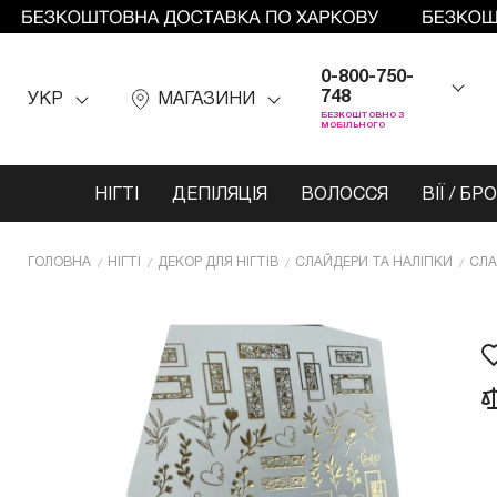
0-800-750-
748
УКР
МАГАЗИНИ
БЕЗКОШТОВНО З
МОБІЛЬНОГО
НІГТІ
ДЕПІЛЯЦІЯ
ВОЛОССЯ
ВІЇ / БР
ГОЛОВНА
НІГТІ
ДЕКОР ДЛЯ НІГТІВ
СЛАЙДЕРИ ТА НАЛІПКИ
СЛА