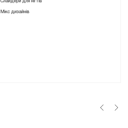
Слайдери для нігтів
Мікс дизайнів