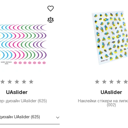
UAslider
UAslider
р-дизайн UAslider (625)
Наклейки стікери на липк
(002)
изайн UAslider (625)