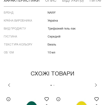
ХАРАКТЕРИСТИКИ
ОПИС
ВІДГУКИ (0)
ПИТАННЯ
БРЕНД
NAIVY
КРАЇНА ВИРОБНИКА
Україна
ВИД ПРОДУКТУ
Трифазний гель-лак
ГУСТИНА
Середній
ТЕКСТУРА КОЛЬОРУ
Емаль
ОБ `ЄМ
10 мл
СХОЖІ ТОВАРИ