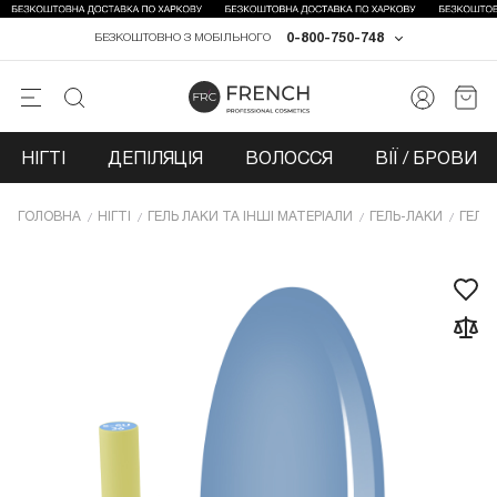
0-800-750-748
БЕЗКОШТОВНО З МОБІЛЬНОГО
НІГТІ
ДЕПІЛЯЦІЯ
ВОЛОССЯ
ВІЇ / БРОВИ
ГОЛОВНА
НІГТІ
ГЕЛЬ ЛАКИ ТА ІНШІ МАТЕРІАЛИ
ГЕЛЬ-ЛАКИ
ГЕЛЬ