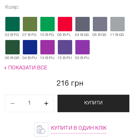
Колір:
02 B-FG
07 B-FG
10 B-FG
06 B-FL
04 B-GS
06 B-GS
11 B-GS
06 B-GR
04 B-PU
13 B-PU
15 B-PU
53 B-PU
+ ПОКАЗАТИ ВСЕ
216 грн
КУПИТИ
КУПИТИ В ОДИН КЛІК