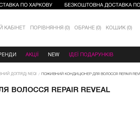
Й КАБIНЕТ
ПОРІВНЯННЯ
0
ОБРАНЕ
0
КОШИК
0
РЕНДИ
АКЦІЇ
NEW
ІДЕЇ ПОДАРУНКІВ
ВНИЙ ДОГЛЯД) NEQI
ПОЖИВНИЙ КОНДИЦІОНЕР ДЛЯ ВОЛОССЯ REPAIR REVE
Я ВОЛОССЯ REPAIR REVEAL