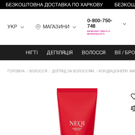
0-800-750-
748
УКР
МАГАЗИНИ
БЕЗКОШТОВНО З
МОБІЛЬНОГО
НІГТІ
ДЕПІЛЯЦІЯ
ВОЛОССЯ
ВІЇ / БР
ГОЛОВНА
ВОЛОССЯ
ДОГЛЯД ЗА ВОЛОССЯМ
КОНДИЦІОНЕРИ, МА