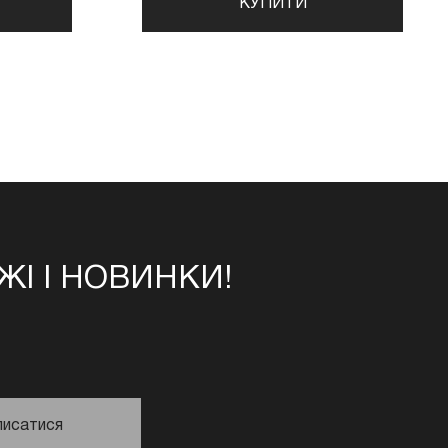
КУПИТИ
І І НОВИНКИ!
писатися