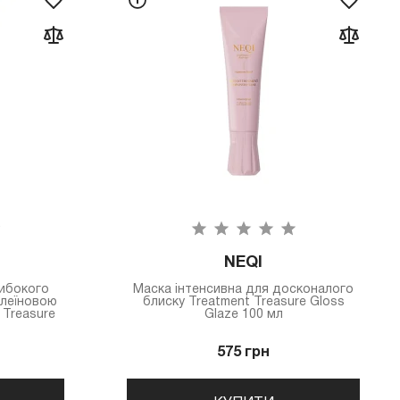
NEQI
либокого
Маска інтенсивна для досконалого
алеїновою
блиску Treatment Treasure Gloss
 Treasure
Glaze 100 мл
575 грн