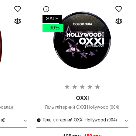
SALE
- 30%
OXXI
рсала))
Гель глітерний OXXI Hollywood (004)
а))
Гель глітерний OXXI Hollywood (004)