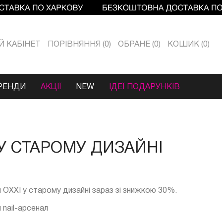
Й КАБIНЕТ
ПОРІВНЯННЯ
0
ОБРАНЕ
0
КОШИК
0
РЕНДИ
АКЦІЇ
NEW
ІДЕЇ ПОДАРУНКІВ
 У СТАРОМУ ДИЗАЙНІ
пи OXXI у старому дизайні зараз зі знижкою 30%.
 nail-арсенал