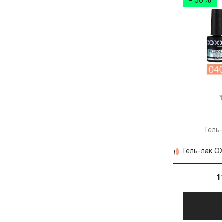
- 30%
Гель
Гель-лак OX
1