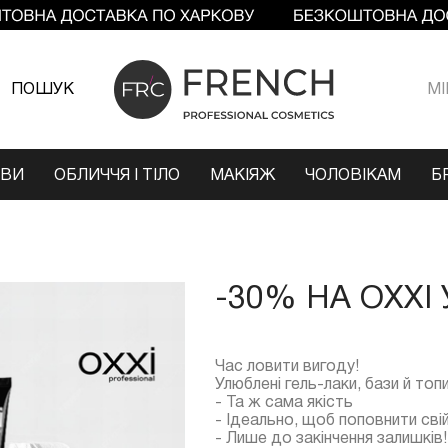
ПОШУК
МI
ОВИ
ОБЛИЧЧЯ І ТІЛО
МАКІЯЖ
ЧОЛОВІКАМ
Б
-30% НА OXXI
Час ловити вигоду!
Улюблені гель-лаки, бази й то
- Та ж сама якість
- Ідеально, щоб поповнити свій
- Лише до закінчення залишків!