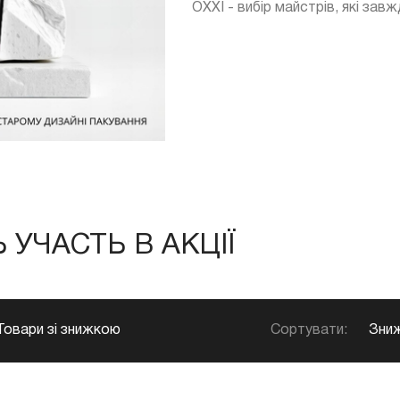
OXXI - вибір майстрів, які зав
УЧАСТЬ В АКЦІЇ
Сортувати:
Зниж
Товари зі знижкою