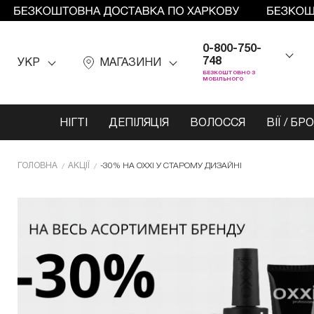
0-800-750-
748
УКР
МАГАЗИНИ
БЕЗКОШТОВНО З
МОБІЛЬНОГО
НІГТІ
ДЕПІЛЯЦІЯ
ВОЛОССЯ
ВІЇ / БР
ГОЛОВНА
АКЦІЇ
-30% НА OXXI У СТАРОМУ ДИЗАЙНІ