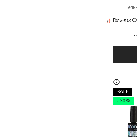
Гель
Гель-лак OX
1
SALE
- 30%