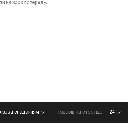
жди на крок попереду.
ка за спаданням
Товарів на сторінці:
24