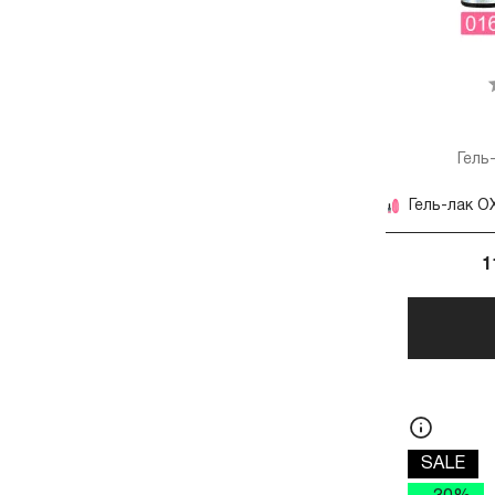
Гель
Гель-лак OX
1
SALE