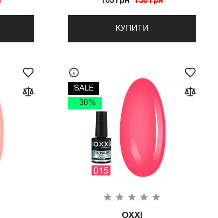
н
105 грн
150 грн
КУПИТИ
SALE
- 30%
OXXI