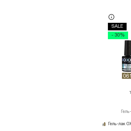
SALE
- 30%
Гель
Гель-лак OX