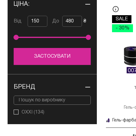
ЦІНА:
SALE
Від
До
₴
- 30%
ЗАСТОСУВАТИ
БРЕНД
Гель-
OXXI
(134)
Гель-фарба 